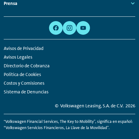
Links:
Prensa
Links:
Meta
Social
Navigation
Media
Network
Avisos de Privacidad
Links
Avisos Legales
Directorio de Cobranza
Política de Cookies
Costos y Comisiones
Sistema de Denuncias
© Volkswagen Leasing, S.A. de C.V.
2026
"Volkswagen Financial Services, The Key to Mobility”, significa en español:
“Volkswagen Servicios Financieros, La Llave de la Movilidad”.