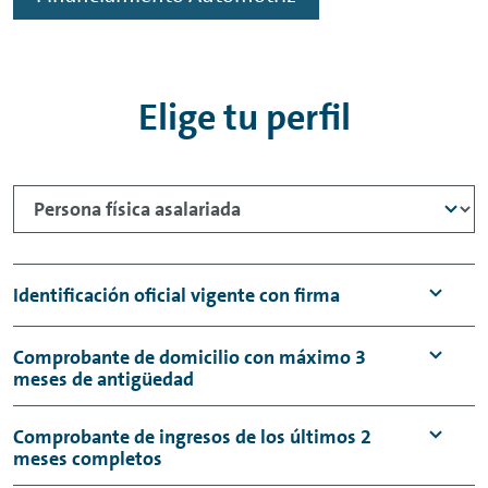
Elige tu perfil
Identificación oficial vigente con firma
Una de las siguientes:
Comprobante de domicilio con máximo 3
meses de antigüedad
Credencial de elector
Uno de los siguientes:
Comprobante de ingresos de los últimos 2
Cédula profesional
meses completos
Recibo de teléfono