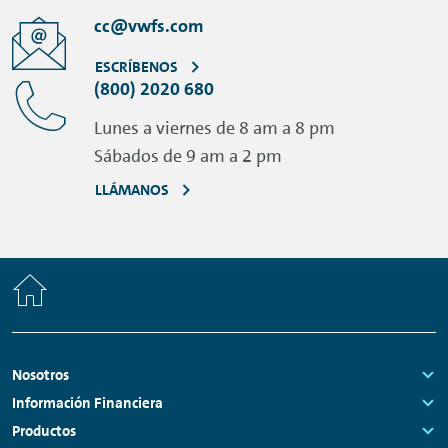
cc@vwfs.com
ESCRÍBENOS
(800) 2020 680
Lunes a viernes de 8 am a 8 pm
Sábados de 9 am a 2 pm
LLÁMANOS
Home
Footer
Nosotros
Navigation
Links:
Información Financiera
Links:
Productos