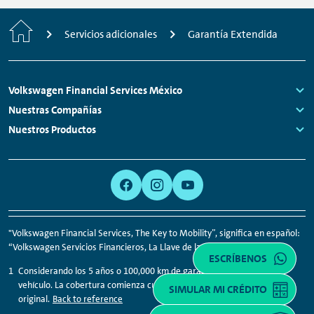
Home
Servicios adicionales
Garantía Extendida
Footer
Volkswagen Financial Services México
Navigation
Links:
Nuestras Compañías
Links:
Nuestros Productos
Links:
Links:
Meta
Social
Navigation
Media
Network
Links
"Volkswagen Financial Services, The Key to Mobility”, significa en español:
“Volkswagen Servicios Financieros, La Llave de la Movilidad”.
ESCRÍBENOS
Considerando los 5 años o 100,000 km de garantía de fábrica de tu
vehículo. La cobertura comienza cuando finaliza la garantía
SIMULAR MI CRÉDITO
original.
Back to reference