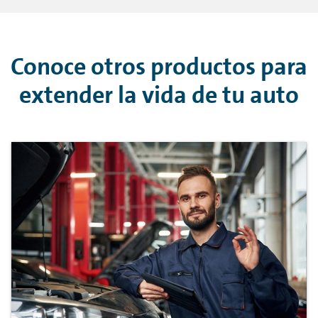
Grupo Volkswagen en México. Allí recibirás
atención especializada y refacciones
originales para mantener tu vehículo en
Conoce otros productos para
óptimas condiciones.
extender la vida de tu auto