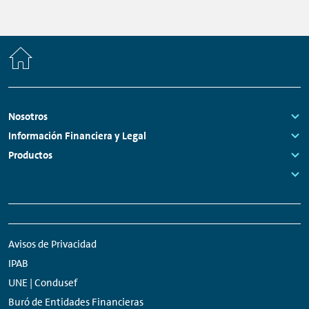
Home
Footer
Nosotros
Navigation
Links:
Información Financiera y Legal
Links:
Productos
Links:
Links:
Meta
Social
Navigation
Media
Avisos de Privacidad
Network
IPAB
Links
UNE | Condusef
Buró de Entidades Financieras