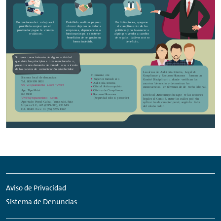
Meta
Social
Navigation
Media
Aviso de Privacidad
Network
Sistema de Denuncias
Links