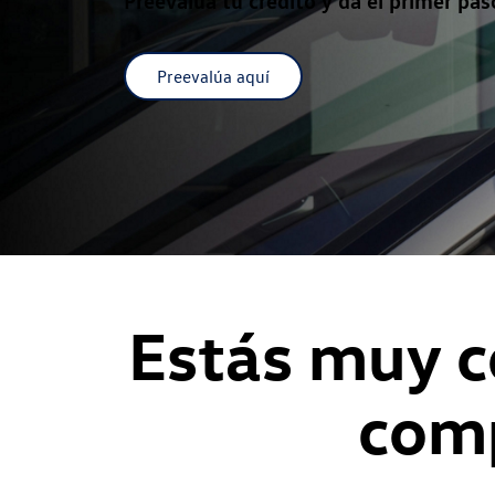
Preevalúa aquí
Estás muy c
comp