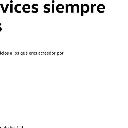
vices siempre
s
icios a los que eres acreedor por
o de lealtad.