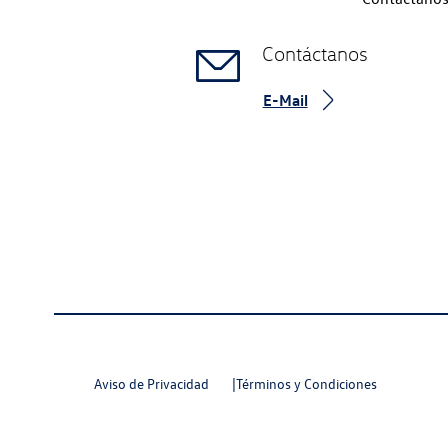
Contáctanos
E-Mail
Meta
Social
Aviso de Privacidad
Términos y Condiciones
Navigation
Media
Network