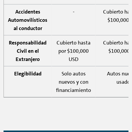
Accidentes
-
Cubierto has
Automovilísticos
$100,000
al conductor
Responsabilidad
Cubierto hasta
Cubierto has
Civil en el
por $100,000
$100,000
Extranjero
USD
Elegibilidad
Solo autos
Autos nue
nuevos y con
usado
financiamiento