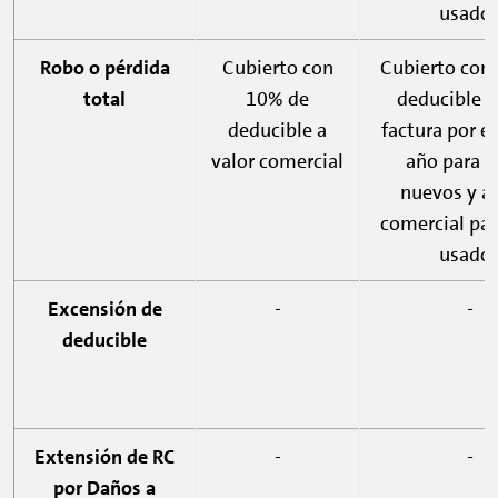
usado
Robo o pérdida
Cubierto con
Cubierto con
total
10% de
deducible a
deducible a
factura por e
valor comercial
año para a
nuevos y a 
comercial par
usado
Excensión de
-
-
deducible
Extensión de RC
-
-
por Daños a