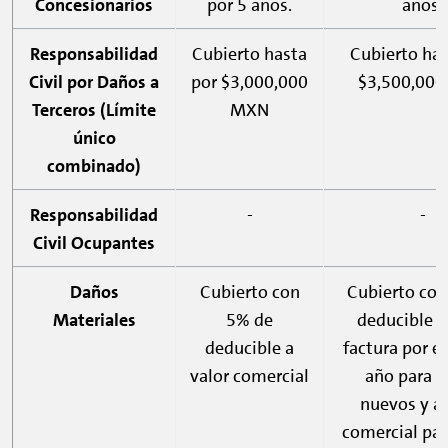
Concesionarios
por 5 años.
años.
Responsabilidad
Cubierto hasta
Cubierto has
Civil por Daños a
por $3,000,000
$3,500,00
Terceros (Límite
MXN
único
combinado)
Responsabilidad
-
-
Civil Ocupantes
Daños
Cubierto con
Cubierto con
Materiales
5% de
deducible a
deducible a
factura por e
valor comercial
año para a
nuevos y a 
comercial par